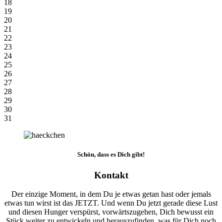
18
19
20
21
22
23
24
25
26
27
28
29
30
31
Schön, dass es Dich gibt!
Kontakt
Der einzige Moment, in dem Du je etwas getan hast oder jemals
etwas tun wirst ist das JETZT. Und wenn Du jetzt gerade diese Lust
und diesen Hunger verspürst, vorwärtszugehen, Dich bewusst ein
Stück weiter zu entwickeln und herauszufinden, was für Dich noch