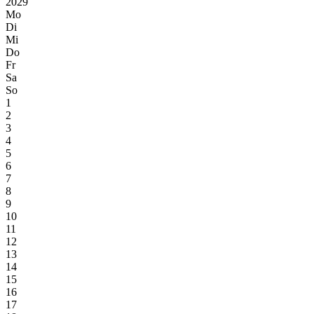
2029
Mo
Di
Mi
Do
Fr
Sa
So
1
2
3
4
5
6
7
8
9
10
11
12
13
14
15
16
17