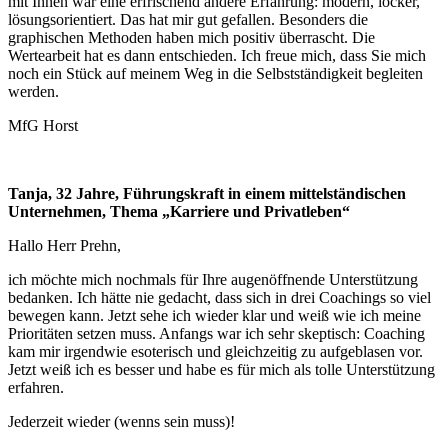
mit Ihnen war eine erfrischend andere Erfahrung: modern, locker,
lösungsorientiert. Das hat mir gut gefallen. Besonders die
graphischen Methoden haben mich positiv überrascht. Die
Wertearbeit hat es dann entschieden. Ich freue mich, dass Sie mich
noch ein Stück auf meinem Weg in die Selbstständigkeit begleiten
werden.
MfG Horst
Tanja, 32 Jahre, Führungskraft in einem mittelständischen
Unternehmen, Thema
„Karriere und Privatleben“
Hallo Herr Prehn,
ich möchte mich nochmals für Ihre augenöffnende Unterstützung
bedanken. Ich hätte nie gedacht, dass sich in drei Coachings so viel
bewegen kann. Jetzt sehe ich wieder klar und weiß wie ich meine
Prioritäten setzen muss. Anfangs war ich sehr skeptisch: Coaching
kam mir irgendwie esoterisch und gleichzeitig zu aufgeblasen vor.
Jetzt weiß ich es besser und habe es für mich als tolle Unterstützung
erfahren.
Jederzeit wieder (wenns sein muss)!